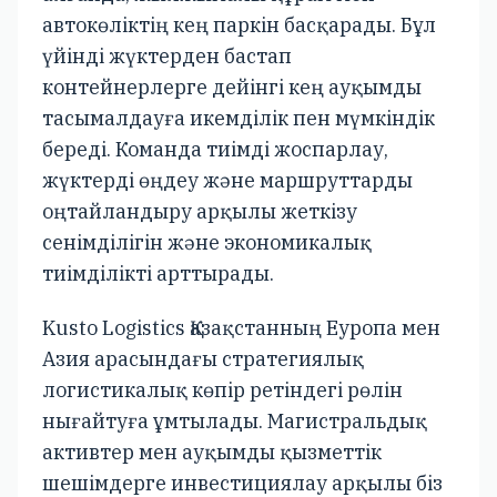
автокөліктің кең паркін басқарады. Бұл
үйінді жүктерден бастап
контейнерлерге дейінгі кең ауқымды
тасымалдауға икемділік пен мүмкіндік
береді. Команда тиімді жоспарлау,
жүктерді өңдеу және маршруттарды
оңтайландыру арқылы жеткізу
сенімділігін және экономикалық
тиімділікті арттырады.
Kusto Logistics Қазақстанның Еуропа мен
Азия арасындағы стратегиялық
логистикалық көпір ретіндегі рөлін
нығайтуға ұмтылады. Магистральдық
активтер мен ауқымды қызметтік
шешімдерге инвестициялау арқылы біз