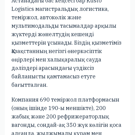
Астанадағы бас кеңсесі бар Kusto
Logistics магистральдық логистика,
теміржол, автокөлік және
мультимодальды тасымалдар арқылы
жүктерді жөнелтудің кешенді
қызметтерін ұсынады. Біздің қызметіміз
Қазақстанның негізгі өнеркәсіптік
өңірлері мен халықаралық сауда
дәліздері арасындағы үздіксіз
байланысты қамтамасыз етуге
бағытталған.
Компания 690 теміржол платформасын
(оның ішінде 190-ы меншікте), 200
жабық және 200 рефрижераторлық
вагонды, сондай-ақ 350 жүк көлігін қоса
алғанда, жылжымалы құрам мен