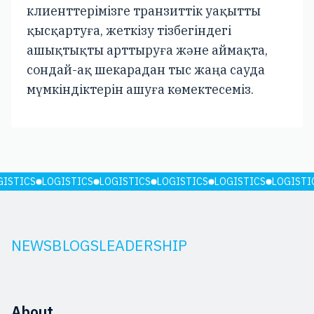
клиенттерімізге транзиттік уақытты
қысқартуға, жеткізу тізбегіндегі
ашықтықты арттыруға және аймақта,
сондай-ақ шекарадан тыс жаңа сауда
мүмкіндіктерін ашуға көмектесеміз.
GISTICS
LOGISTICS
LOGISTICS
LOGISTICS
LOGISTICS
LOGISTI
NEWS
BLOGS
LEADERSHIP
About