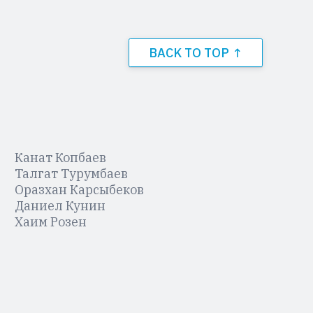
BACK TO TOP ↑
Канат Копбаев
Талгат Турумбаев
Оразхан Карсыбеков
Даниел Кунин
Хаим Розен