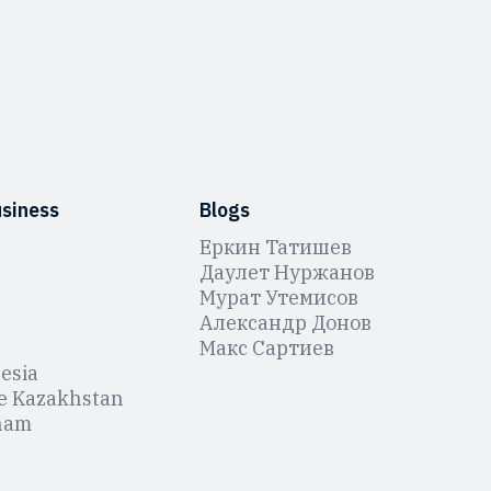
usiness
Blogs
Еркин Татишев
Даулет Нуржанов
Мурат Утемисов
Александр Донов
Макс Сартиев
esia
e Kazakhstan
nam