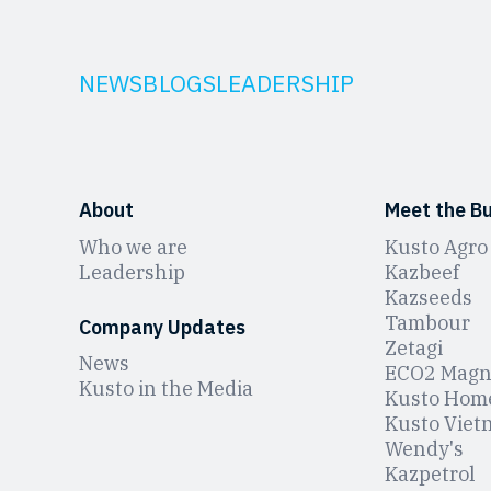
NEWS
BLOGS
LEADERSHIP
About
Meet the B
Who we are
Kusto Agro
Leadership
Kazbeef
Kazseeds
Tambour
Company Updates
Zetagi
News
ЕCO2 Magn
Kusto in the Media
Kusto Hom
Kusto Viet
Wendy's
Kazpetrol