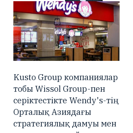
Kusto Group компаниялар
тобы Wissol Group-пен
серіктестікте Wendy's-тің
Орталық Азиядағы
стратегиялық дамуы мен