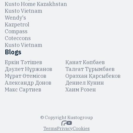
Kusto Home Kazakhstan
Kusto Vietnam
Wendy's
Kazpetrol
Compass
Coteccons
Kusto Vietnam
Blogs
Еркін Тәтішев
Қанат Көпбаев
Дәулет Нұржанов
Талғат Тұрымбаев
Мұрат Өтемісов
Оразхан Қарсыбеков
Александр Донов
Дениел Кунин
Макс Сартиев
Хаим Розен
© Copyright Kustogroup
Terms
Privacy
Cookies