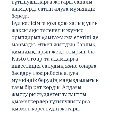
тұтынушыларға жоғары сапалы
өнімдерді сатып алуға мүмкіндік
береді.
Бұл келісімге қол қою халық үшін
жақсы ақы төленетін жұмыс
орындарын қамтамасыз ететіні де
маңызды. Өткен жылдың барлық
қиындықтарын жеңе отырып, біз
Kusto Group-та адамдарға
инвестиция салудың және оларға
басқару тәжірибесін алуға
мүмкіндік берудің маңыздылығын
тағы бір рет көрдік. Алдағы
жылдары жүздеген талантты
қызметкерлер тұтынушыларға
қызмет көрсетудің жоғары