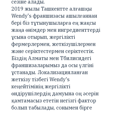
сезіне алады.
2019 жылы Ташкентте алғашқы
Wendy's франшизасы ашылғаннан
бері біз тұтынушыларға ең жақсы
жаңа өнімдер мен ингредиенттерді
ұсына отырып, жергілікті
фермерлермен, жеткізушілермен
және серіктестермен серіктестік.
Біздің Алматы мен Тбилисидегі
франшизаларымыз да осы үлгіні
ұстанады. Локализацияланған
жеткізу тізбегі Wendy's
кеңейтімінің жергілікті
өндірушілердің дамуына оң әсерін
қамтамасыз ететін негізгі фактор
болып табылады, сонымен бірге