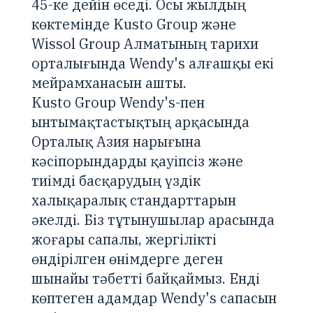
45-ке дейін өседі. Осы жылдың
көктемінде Kusto Group және
Wissol Group Алматының тарихи
орталығында Wendy's алғашқы екі
мейрамханасын ашты.
Kusto Group Wendy's-пен
ынтымақтастықтың арқасында
Орталық Азия нарығына
кәсіпорындарды қауіпсіз және
тиімді басқарудың үздік
халықаралық стандарттарын
әкелді. Біз тұтынушылар арасында
жоғары сапалы, жергілікті
өндірілген өнімдерге деген
шынайы тәбетті байқаймыз. Енді
көптеген адамдар Wendy's сапасын