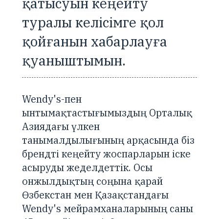
қатысуын кеңейту
туралы келісімге қол
қойғанын хабарлауға
қуаныштымын.
Wendy's-пен
ынтымақтастығымыздың Орталық
Азиядағы үлкен
танымалдылығының арқасында біз
брендті кеңейту жоспарларын іске
асыруды жеделдеттік. Осы
онжылдықтың соңына қарай
Өзбекстан мен Қазақстандағы
Wendy's мейрамханаларының саны