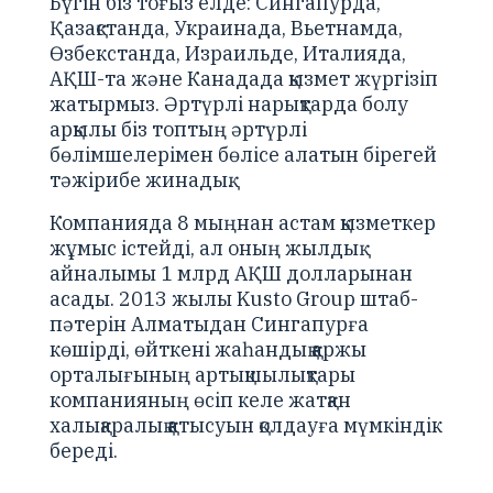
Бүгін біз тоғыз елде: Сингапурда,
Қазақстанда, Украинада, Вьетнамда,
Өзбекстанда, Израильде, Италияда,
АҚШ-та және Канадада қызмет жүргізіп
жатырмыз. Әртүрлі нарықтарда болу
арқылы біз топтың әртүрлі
бөлімшелерімен бөлісе алатын бірегей
тәжірибе жинадық.
Компанияда 8 мыңнан астам қызметкер
жұмыс істейді, ал оның жылдық
айналымы 1 млрд АҚШ долларынан
асады. 2013 жылы Kusto Group штаб-
пәтерін Алматыдан Сингапурға
көшірді, өйткені жаһандық қаржы
орталығының артықшылықтары
компанияның өсіп келе жатқан
халықаралық қатысуын қолдауға мүмкіндік
береді.