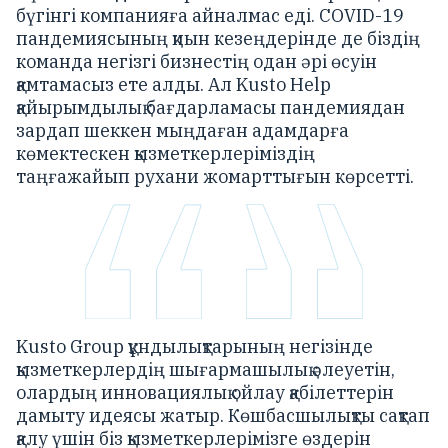
бүгінгі компанияға айналмас еді. COVID-19
пандемиясының қиын кезеңдерінде де біздің
команда негізгі бизнестің одан әрі өсуін
қамтамасыз ете алды. Ал Kusto Help
қайырымдылық бағдарламасы пандемиядан
зардап шеккен мыңдаған адамдарға
көмектескен қызметкерлеріміздің
таңғажайып рухани жомарттығын көрсетті.
Kusto Group құндылықтарының негізінде
қызметкерлердің шығармашылық әлеуетін,
олардың инновациялық ойлау қабілеттерін
дамыту идеясы жатыр. Көшбасшылықты сақтап
қалу үшін біз қызметкерлерімізге өздерін