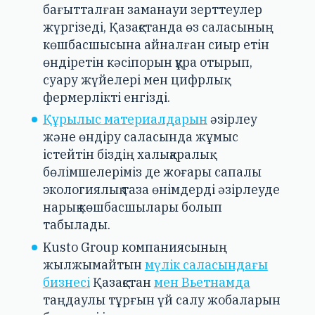
бағытталған заманауи зерттеулер
жүргізеді, Қазақстанда өз саласының
көшбасшысына айналған сиыр етін
өндіретін кәсіпорын құра отырып,
суару жүйелері мен цифрлық
фермерлікті енгізді.
Құрылыс материалдарын
әзірлеу
және өндіру саласында жұмыс
істейтін біздің халықаралық
бөлімшелеріміз де жоғары сапалы
экологиялық таза өнімдерді әзірлеуде
нарық көшбасшылары болып
табылады.
Kusto Group компаниясының
жылжымайтын
мүлік саласындағы
бизнесі
Қазақстан
мен Вьетнамда
таңдаулы тұрғын үй салу жобаларын