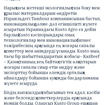
Нарықтағы жетекші экологиялық таза бояу мен
құрылыс материалдарын өндіретін
Израильдегі Tambour компаниясынан бастап,
инновациялық дәлме-дәл егіншілікті жүзеге
асыратын Украинадағы Kusto Agro-ға дейін
барлық Kusto кәсіпорындары озық
технологиялар мен инновациялық бизнес
тәжірибесінің арқасында ең жоғары сапалы
қызметтер мен өнімдерді ұсынады. Kusto-ның
тағы бір шабыттандыратын жобасы– KazBeef
– Қазақстанның кең байтақ егістік алқаптарын
жоғары сапалы сиыр етін өндіру және
экспорттау бойынша әлемдік орталыққа
айналдыру бойынша ауқымды бағдарламаны
жүзеге асыруда.
Біздің көпжылдық табысымыз тек адал, кәсіби
және белсенді қызметкерлердің арқасында
мүмкін болды. Оларсыз Kusto Group ешқашан