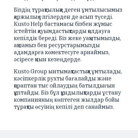
Біздің тұрақтылыққа деген ұмтылысымыз
қаржылық үлгілерден де асып түседі.
Kusto Help бастамасы бізбен жұмыс
істейтін қауымдастықтарды қолдауға
кепілдік береді. Біз жеке уақытымызды,
ақшамыз бен ресурстарымызды
адамдарға көмектесуге арнаймыз,
әсіресе қиын кезеңдерде.
Kusto Group ынтымақтастыққа ұмтылады,
кәсіпкерлік рухты бағалайды және
қораптан тыс ойлаудың батылдығын
құптайды. Біз бұл құндылықтарды ұстану
компанияның көптеген жылдар бойы
тұрақты өсуінің кепілі деп санаймыз.