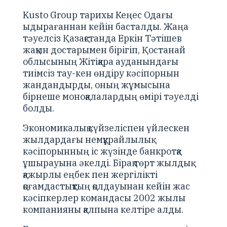
Kusto Group тарихы Кеңес Одағы
ыдырағаннан кейін басталды. Жаңа
тәуелсіз Қазақстанда Еркін Тәтішев
жақын достарымен бірігіп, Қостанай
облысының Жітіқара ауданындағы
тиімсіз тау-кен өндіру кәсіпорнын
жандандырды, оның жұмысына
бірнеше моноқалалардың өмірі тәуелді
болды.
Экономикалық күйзеліспен үйлескен
жылдардағы немқұрайлылық
кәсіпорынның іс жүзінде банкротқа
ұшырауына әкелді. Бірақ төрт жылдық
қажырлы еңбек пен жергілікті
қоғамдастықтың қолдауынан кейін жас
кәсіпкерлер командасы 2002 жылы
компанияны қалпына келтіре алды.