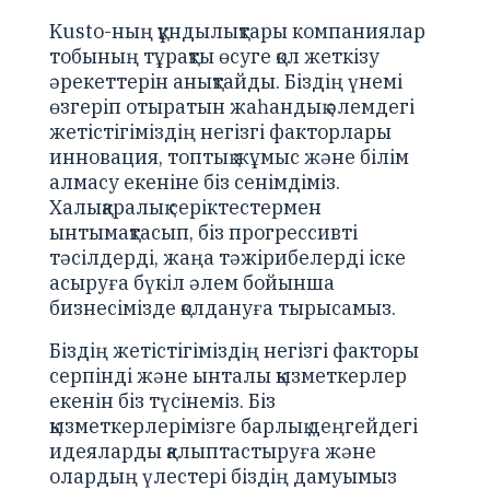
Kusto-ның құндылықтары компаниялар
тобының тұрақты өсуге қол жеткізу
әрекеттерін анықтайды. Біздің үнемі
өзгеріп отыратын жаһандық әлемдегі
жетістігіміздің негізгі факторлары
инновация, топтық жұмыс және білім
алмасу екеніне біз сенімдіміз.
Халықаралық серіктестермен
ынтымақтасып, біз прогрессивті
тәсілдерді, жаңа тәжірибелерді іске
асыруға бүкіл әлем бойынша
бизнесімізде қолдануға тырысамыз.
Біздің жетістігіміздің негізгі факторы
серпінді және ынталы қызметкерлер
екенін біз түсінеміз. Біз
қызметкерлерімізге барлық деңгейдегі
идеяларды қалыптастыруға және
олардың үлестері біздің дамуымыз