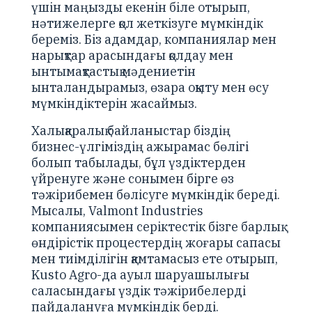
үшін маңызды екенін біле отырып,
нәтижелерге қол жеткізуге мүмкіндік
береміз. Біз адамдар, компаниялар мен
нарықтар арасындағы қолдау мен
ынтымақтастық мәдениетін
ынталандырамыз, өзара оқыту мен өсу
мүмкіндіктерін жасаймыз.
Халықаралық байланыстар біздің
бизнес-үлгіміздің ажырамас бөлігі
болып табылады, бұл үздіктерден
үйренуге және сонымен бірге өз
тәжірибемен бөлісуге мүмкіндік береді.
Мысалы, Valmont Industries
компаниясымен серіктестік бізге барлық
өндірістік процестердің жоғары сапасы
мен тиімділігін қамтамасыз ете отырып,
Kusto Agro-да ауыл шаруашылығы
саласындағы үздік тәжірибелерді
пайдалануға мүмкіндік берді.