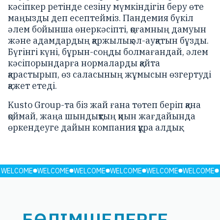
кәсіпкер ретінде сезіну мүмкіндігін беру өте
маңызды деп есептейміз. Пандемия бүкіл
әлем бойынша өнеркәсіпті, қоғамның дамуын
және адамдардың қаржылық әл-ауқатын бұзды.
Бүгінгі күні, бұрын-соңды болмағандай, әлем
кәсіпорындарға нормаларды қайта
қарастырып, өз саласының жұмысын өзгертуді
қажет етеді.
Kusto Group-та біз жай ғана төтеп беріп қана
қоймай, жаңа шындықтың қиын жағдайында
өркендеуге дайын компания құра алдық.
WELCOME
WELCOME
WELCOME
WELCOME
WELCOME
WELCOME
БӨЛІМШЕЛЕРГЕ