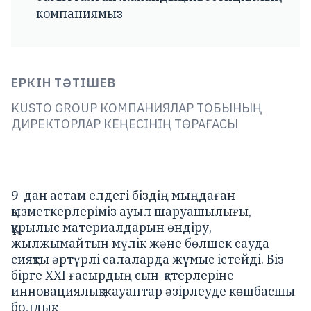
компаниямыз
ЕРКІН ТӘТІШЕВ
KUSTO GROUP КОМПАНИЯЛАР ТОБЫНЫҢ
ДИРЕКТОРЛАР КЕҢЕСІНІҢ ТӨРАҒАСЫ
9-дан астам елдегі біздің мыңдаған
қызметкерлеріміз ауыл шаруашылығы,
құрылыс материалдарын өндіру,
жылжымайтын мүлік және бөлшек сауда
сияқты әртүрлі салаларда жұмыс істейді. Біз
бірге ХХІ ғасырдың сын-қатерлеріне
инновациялық жауаптар әзірлеуде көшбасшы
болдық.