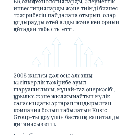
Ең озық технологияларды, әлеуметтік
инвестицияларды және тиімді бизнес
тәжірибесін пайдалана отырып, олар
құлдырауды өтей алды және кен орнын
қайтадан табысты етті.
2008 жылғы дәл осы алғашқы
кәсіпкерлік тәжірибе ауыл
шаруашылығы, мұнай-газ өнеркәсібі,
құрылыс және жылжымайтын мүлік
саласындағы әртараптандырылған
компания болып табылатын Kusto
Group-ты құру үшін бастапқы капиталды
қамтамасыз етті.