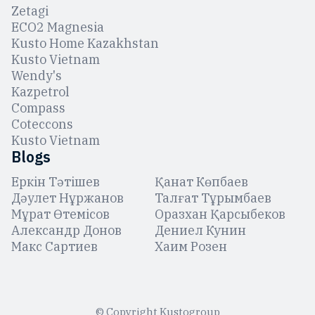
Zetagi
ЕCO2 Magnesia
Kusto Home Kazakhstan
Kusto Vietnam
Wendy's
Kazpetrol
Compass
Coteccons
Kusto Vietnam
Blogs
Еркін Тәтішев
Қанат Көпбаев
Дәулет Нұржанов
Талғат Тұрымбаев
Мұрат Өтемісов
Оразхан Қарсыбеков
Александр Донов
Дениел Кунин
Макс Сартиев
Хаим Розен
© Copyright Kustogroup