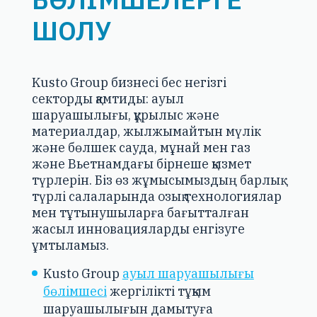
ШОЛУ
Kusto Group бизнесі бес негізгі
секторды қамтиды: ауыл
шаруашылығы, құрылыс және
материалдар, жылжымайтын мүлік
және бөлшек сауда, мұнай мен газ
және Вьетнамдағы бірнеше қызмет
түрлерін. Біз өз жұмысымыздың барлық
түрлі салаларында озық технологиялар
мен тұтынушыларға бағытталған
жасыл инновацияларды енгізуге
ұмтыламыз.
Kusto Group
ауыл шаруашылығы
бөлімшесі
жергілікті тұқым
шаруашылығын дамытуға