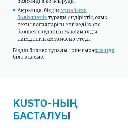
белсенді іске асыруда.
Ақырында, біздің
мұнай-газ
бөлімшеміз
тұрақты өндірістің озық
технологияларын енгізеді және
бөлшек сауданың максималды
тиімділігін қамтамасыз етеді.
Біздің бизнес туралы толығырақ
осында
біле аласыз.
KUSTO-НЫҢ
БАСТАЛУЫ