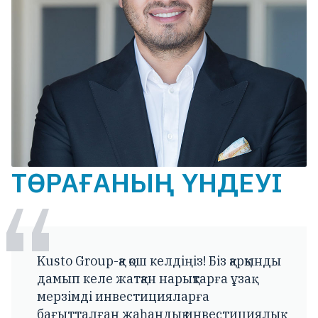
ТӨРАҒАНЫҢ ҮНДЕУІ
Kusto Group-қа қош келдіңіз! Біз қарқынды
дамып келе жатқан нарықтарға ұзақ
мерзімді инвестицияларға
бағытталған жаһандық инвестициялық