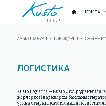
КОМПАНИ
АУЫЛ ШАРУАШЫЛЫҒЫ
ҚҰРЫЛЫС ЖӘНЕ М
ЛОГИСТИКА
Kusto Logistics — Kusto Group құрамында
жерлердегі нарықтарды байланыстыраты
ұсына отырып, Қазақстанның логистикалы