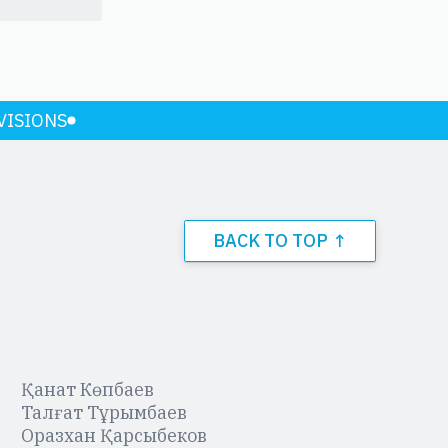
VISIONS
BACK TO TOP ↑
Қанат Көпбаев
Талғат Тұрымбаев
Оразхан Қарсыбеков