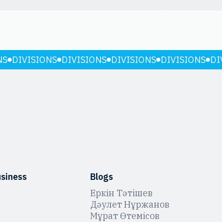
NS
DIVISIONS
DIVISIONS
DIVISIONS
DIVISIONS
DI
usiness
Blogs
Еркін Тәтішев
Дәулет Нұржанов
Мұрат Өтемісов