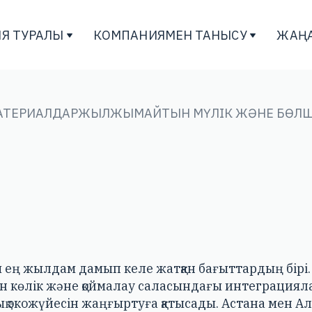
Я ТУРАЛЫ
КОМПАНИЯМЕН ТАНЫСУ
ЖАҢ
АТЕРИАЛДАР
ЖЫЛЖЫМАЙТЫН МҮЛІК ЖӘНЕ БӨЛШ
ғы ең жылдам дамып келе жатқан бағыттардың бірі
н көлік және қоймалау саласындағы интеграция
қ экожүйесін жаңғыртуға қатысады. Астана мен Ал