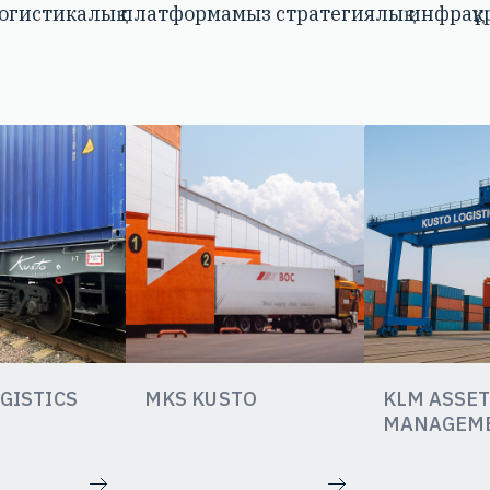
 логистикалық платформамыз стратегиялық инфрақ
GISTICS
MKS KUSTO
KLM ASSE
MANAGEM