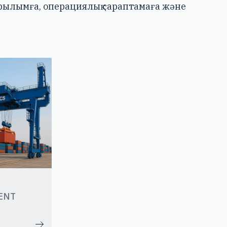
ұрылымға, операциялық сараптамаға және
T
ENT