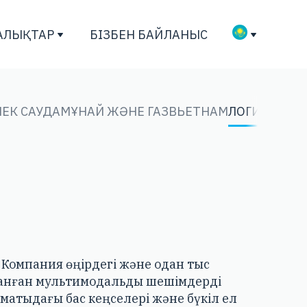
АЛЫҚТАР
БІЗБЕН БАЙЛАНЫС
ЕК САУДА
МҰНАЙ ЖӘНЕ ГАЗ
ВЬЕТНАМ
ЛОГИСТИКА
. Компания өңірдегі және одан тыс
ланған мультимодальды шешімдерді
матыдағы бас кеңселері және бүкіл ел