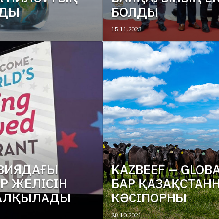
АДЫ
БОЛДЫ
15.11.2023
АЗИЯДАҒЫ
KAZBEEF — GLOB
Р ЖЕЛІСІН
БАР ҚАЗАҚСТАН
ТАЛҚЫЛАДЫ
КӘСІПОРНЫ
28.10.2021