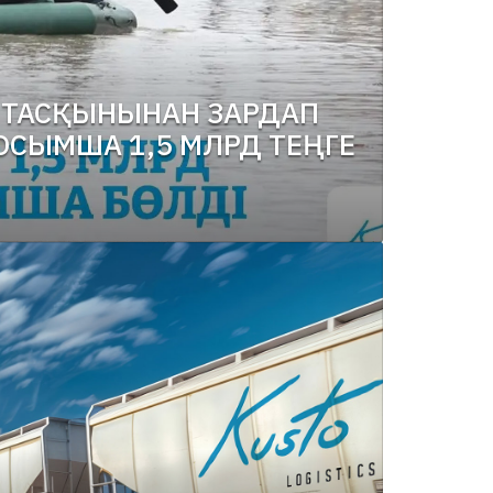
У ТАСҚЫНЫНАН ЗАРДАП
ОСЫМША 1,5 МЛРД ТЕҢГЕ