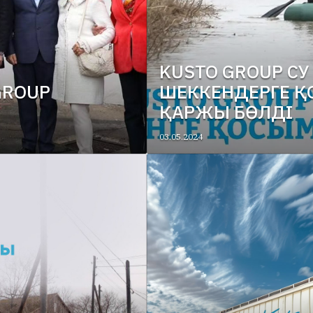
KUSTO GROUP С
GROUP
ШЕККЕНДЕРГЕ Қ
ҚАРЖЫ БӨЛДІ
03.05.2024