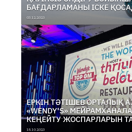
БАҒДАРЛАМАНЫ ІСКЕ ҚОС
03.12.2023
ЕРКІН ТӘТІШЕВ ОРТАЛЫҚ 
«WENDY'S» МЕЙРАМХАНАЛА
КЕҢЕЙТУ ЖОСПАРЛАРЫН 
18.10.2023