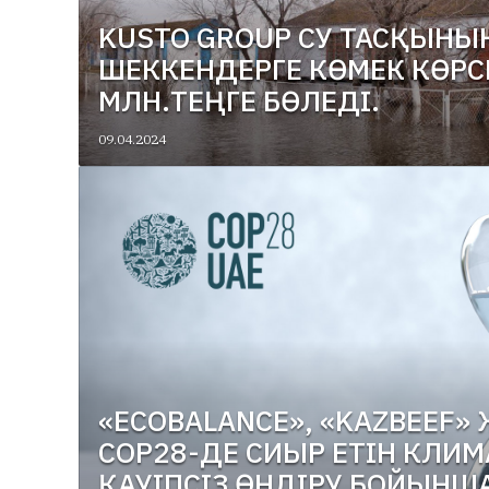
KUSTO GROUP СУ ТАСҚЫНЫ
ШЕККЕНДЕРГЕ КӨМЕК КӨРС
МЛН.ТЕҢГЕ БӨЛЕДІ.
09.04.2024
«ECOBALANCE», «KAZBEEF» 
COP28-ДЕ СИЫР ЕТІН КЛИ
ҚАУІПСІЗ ӨНДІРУ БОЙЫНШ