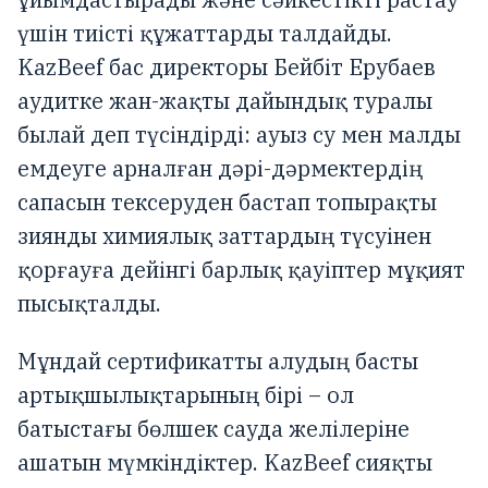
үшін тиісті құжаттарды талдайды.
KazBeef бас директоры Бейбіт Ерубаев
аудитке жан-жақты дайындық туралы
былай деп түсіндірді: ауыз су мен малды
емдеуге арналған дәрі-дәрмектердің
сапасын тексеруден бастап топырақты
зиянды химиялық заттардың түсуінен
қорғауға дейінгі барлық қауіптер мұқият
пысықталды.
Мұндай сертификатты алудың басты
артықшылықтарының бірі – ол
батыстағы бөлшек сауда желілеріне
ашатын мүмкіндіктер. KazBeef сияқты