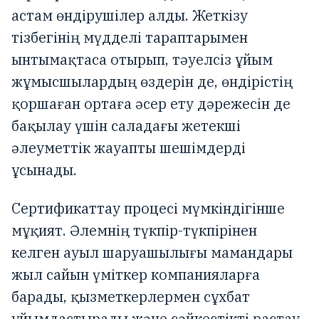
астам өндірушілер алды. Жеткізу
тізбегінің мүдделі тараптарымен
ынтымақтаса отырып, тәуелсіз ұйым
жұмысшылардың өздерін де, өндірістің
қоршаған ортаға әсер ету дәрежесін де
бақылау үшін саладағы жетекші
әлеуметтік жауапты шешімдерді
ұсынады.
Сертификаттау процесі мүмкіндігінше
мұқият. Әлемнің түкпір-түкпірінен
келген ауыл шаруашылығы мамандары
жыл сайын үміткер компанияларға
барады, қызметкерлермен сұхбат
ұйымдастырады және сәйкестікті растау