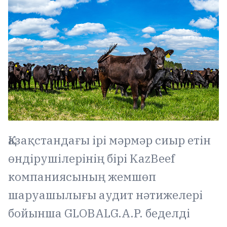
Қазақстандағы ірі мәрмәр сиыр етін
өндірушілерінің бірі KazBeef
компаниясының жемшөп
шаруашылығы аудит нәтижелері
бойынша GLOBALG.A.P. беделді