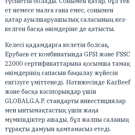
түсінетін болады. Сонымен қатар, бұл тек
ет немесе малға ғана емес, сонымен
қатар ауылшаруашылық саласының кез-
келген басқа өнімдеріне де қатысты.
Келесі қадамдарға келетін болсақ,
Ерубаев ет комбинатында GFSI және FSSC
22000 сертификаттарына қосымша тамақ
өнімдерінің сапасын бақылау жүйесін
енгізуге үміттенеді. Нәтижесінде KazBeef
және басқа кәсіпорындар үшін
GLOBALG.A.P. стандарты инвестициялар
мен ынтымақтастық үшін жаңа
мүмкіндіктер ашады, бұл жалпы саланың
тұрақты дамуын қамтамасыз етеді.