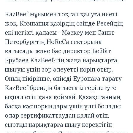
KazBeef мұнымен тоқтап қалуға ниеті
жоқ. Компания қазірдің өзінде Ресейдің
екі негізгі қаласы - Мәскеу мен Санкт-
Петербургтің HoReCa секторына
қатысады және бас директор Бейбіт
Ерубаев KazBeef-тің жаңа нарықтарға
шығуы үшін зор әлеуетті көріп отыр.
Оның пікірінше, өнімді Еуропаға тарату
KazBeef брендін батыста ілгерілетуге
ықпал етіп қана қоймай, Қазақстанның
басқа кәсіпорындары үшін үлгі болады:
олар сертификаттаудан қалай өтіп,
сыртқы нарықтарға шығу керектігін