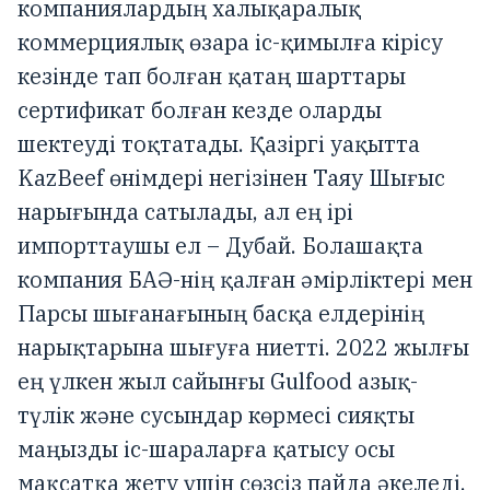
компаниялардың халықаралық
коммерциялық өзара іс-қимылға кірісу
кезінде тап болған қатаң шарттары
сертификат болған кезде оларды
шектеуді тоқтатады. Қазіргі уақытта
KazBeef өнімдері негізінен Таяу Шығыс
нарығында сатылады, ал ең ірі
импорттаушы ел – Дубай. Болашақта
компания БАӘ-нің қалған әмірліктері мен
Парсы шығанағының басқа елдерінің
нарықтарына шығуға ниетті. 2022 жылғы
ең үлкен жыл сайынғы Gulfood азық-
түлік және сусындар көрмесі сияқты
маңызды іс-шараларға қатысу осы
мақсатқа жету үшін сөзсіз пайда әкеледі.