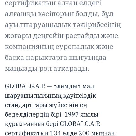
сертификатын алған елдегі
алғашқы кәсіпорын болды, бұл
ауылшаруашылық тәжірибесінің
жоғары деңгейін растайды және
компанияның еуропалық және
басқа нарықтарға шығуында
маңызды рөл атқарады.
GLOBALG.A.P. — әлемдегі мал
шаруашылығының қауіпсіздік
стандарттары жүйесінің ең
беделділердің бірі. 1997 жылы
құрылғаннан бері GLOBALG.A.P.
сертификатын 134 елде 200 мыңнан