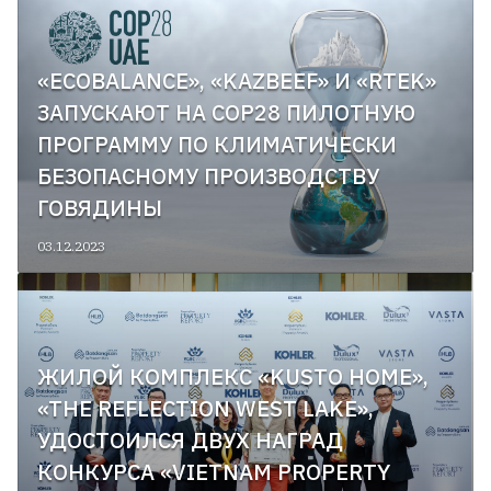
«ECOBALANCE», «KAZBEEF» И «RTEK»
ЗАПУСКАЮТ НА COP28 ПИЛОТНУЮ
ПРОГРАММУ ПО КЛИМАТИЧЕСКИ
БЕЗОПАСНОМУ ПРОИЗВОДСТВУ
ГОВЯДИНЫ
03.12.2023
ЖИЛОЙ КОМПЛЕКС «KUSTO HOME»,
«THE REFLECTION WEST LAKE»,
УДОСТОИЛСЯ ДВУХ НАГРАД
КОНКУРСА «VIETNAM PROPERTY