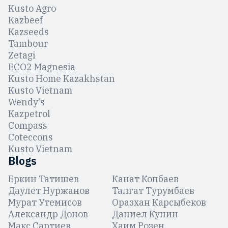
Kusto Agro
Kazbeef
Kazseeds
Tambour
Zetagi
ЕCO2 Magnesia
Kusto Home Kazakhstan
Kusto Vietnam
Wendy's
Kazpetrol
Compass
Coteccons
Kusto Vietnam
Blogs
Еркин Татишев
Канат Копбаев
Даулет Нуржанов
Талгат Турумбаев
Мурат Утемисов
Оразхан Карсыбеков
Александр Донов
Даниел Кунин
Макс Сартиев
Хаим Розен