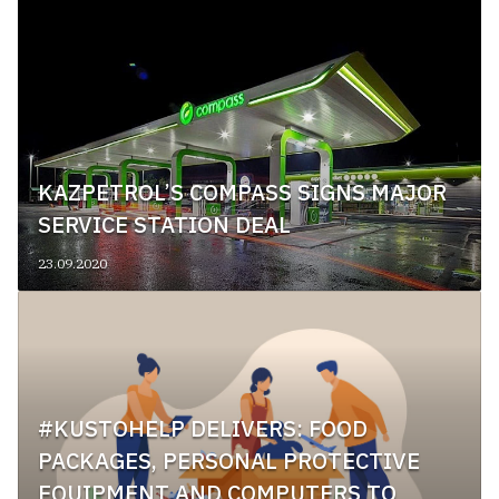
KAZPETROL’S COMPASS SIGNS MAJOR
SERVICE STATION DEAL
23.09.2020
#KUSTOHELP DELIVERS: FOOD
PACKAGES, PERSONAL PROTECTIVE
EQUIPMENT AND COMPUTERS TO